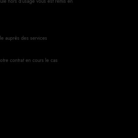
cule hors d’usage vous est remis en
le auprès des services
votre contrat en cours le cas