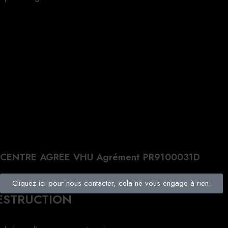
CENTRE AGREE VHU Agrément PR9100031D
Cliquez ici pour nous contacter, cela ne vous engage à rien.
DESTRUCTION