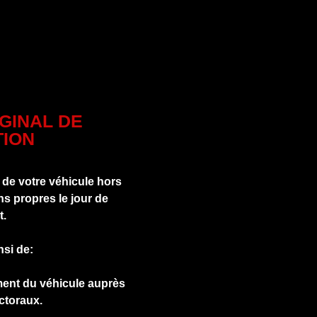
IGINAL DE
ION
 de votre véhicule hors
s propres le jour de
t.
nsi de:
ment du véhicule auprès
ctoraux.