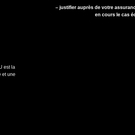
– justifier auprès de votre assuranc
en cours le cas é
 est la
 et une