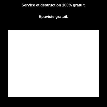
Service et destruction 100% gratuit.
Epaviste gratuit.
CENTRE AGREE VHU
Agrément PR9100031D