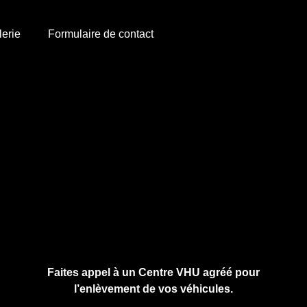
lerie
Formulaire de contact
Cliquez ici pour nous contacter, cela ne
vous engage à rien.
Faites appel à un Centre VHU agréé pour
l’enlèvement de vos véhicules.