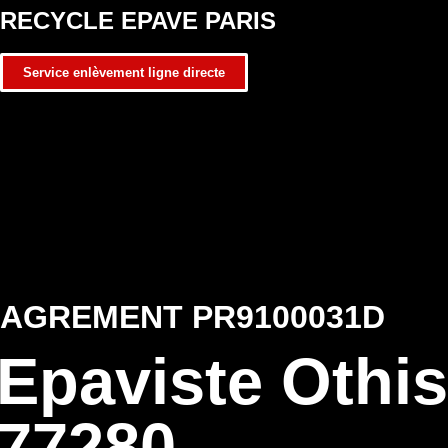
RECYCLE EPAVE PARIS
Service enlèvement ligne directe
AGREMENT PR9100031D
Epaviste Othis
77280