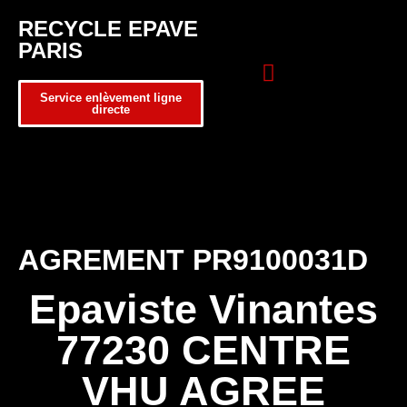
RECYCLE EPAVE
PARIS
Service enlèvement ligne
directe
Zone d’intervention
Formulaire de contact
AGREMENT PR9100031D
Epaviste Vinantes
77230 CENTRE
VHU AGREE