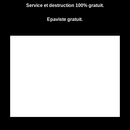
Service et destruction 100% gratuit.
Epaviste gratuit.
CENTRE AGREE VHU
Agrément PR9100031D