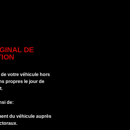
IGINAL DE
ION
 de votre véhicule hors
s propres le jour de
t.
nsi de:
ment du véhicule auprès
ctoraux.