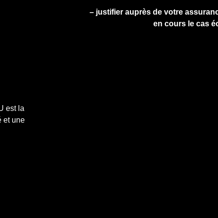
– justifier auprès de votre assuranc
en cours le cas é
 est la
 et une