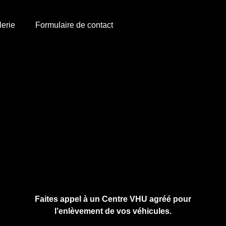
lerie
Formulaire de contact
Cliquez ici pour nous contacter, cela ne
vous engage à rien.
Faites appel à un Centre VHU agréé pour
l’enlèvement de vos véhicules.