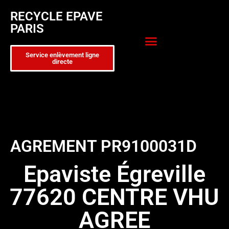
RECYCLE EPAVE
PARIS
Service enlèvement ligne
directe
Zone d’intervention
Formulaire de contact
AGREMENT PR9100031D
Epaviste Égreville
77620 CENTRE VHU
AGREE