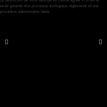
La destruction de votre véhicule en Centre agréé VHU est la
seule garantie d’un processus écologique réglementé et une
procédure administrative fiable.