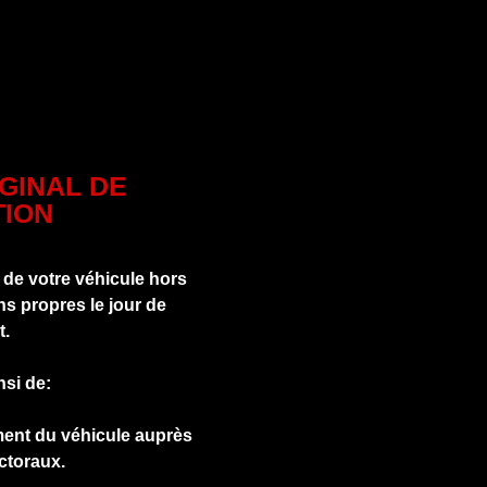
IGINAL DE
ION
 de votre véhicule hors
s propres le jour de
t.
nsi de:
ment du véhicule auprès
ctoraux.