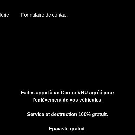
lerie
Formulaire de contact
Cliquez ici pour nous contacter, cela ne
vous engage à rien.
Faites appel à un Centre VHU agréé pour
l’enlèvement de vos véhicules.
Service et destruction 100% gratuit.
Epaviste gratuit.