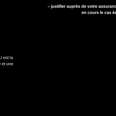
– justifier auprès de votre assuranc
en cours le cas é
 est la
 et une