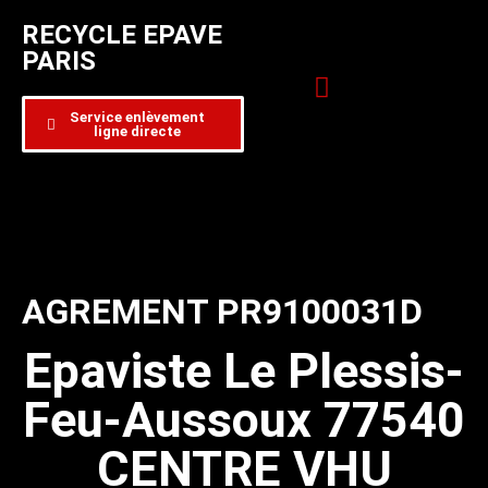
RECYCLE EPAVE
PARIS
Service enlèvement
ligne directe
Zone d’intervention
Formulaire de contact
AGREMENT PR9100031D
Epaviste Le Plessis-
Feu-Aussoux 77540
CENTRE VHU