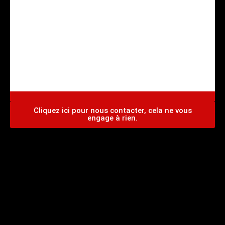
CENTRE AGREE VHU Agrément PR9100031D
Cliquez ici pour nous contacter, cela ne vous
engage à rien.