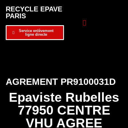
RECYCLE EPAVE
PARIS
Service enlèvement
ligne directe
Zone d’intervention
Formulaire de contact
AGREMENT PR9100031D
Epaviste Rubelles
77950 CENTRE
VHU AGREE