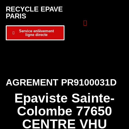
RECYCLE EPAVE
PARIS
Service enlèvement
ligne directe
Zone d’intervention
Formulaire de contact
AGREMENT PR9100031D
Epaviste Sainte-
Colombe 77650
CENTRE VHU