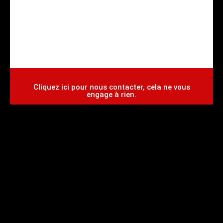
CENTRE AGREE VHU Agrément PR9100031D
Cliquez ici pour nous contacter, cela ne vous
engage à rien.