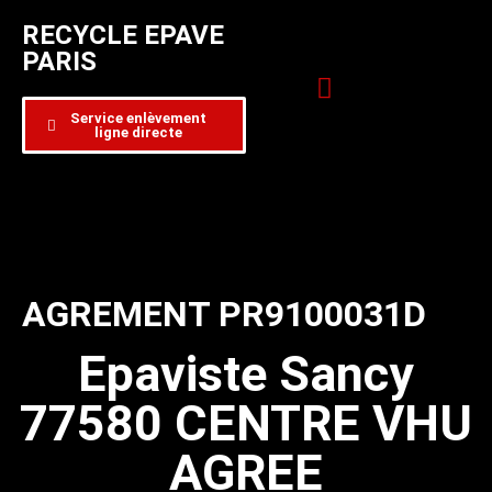
RECYCLE EPAVE
PARIS
Service enlèvement
ligne directe
Zone d’intervention
Formulaire de contact
AGREMENT PR9100031D
Epaviste Sancy
77580 CENTRE VHU
AGREE