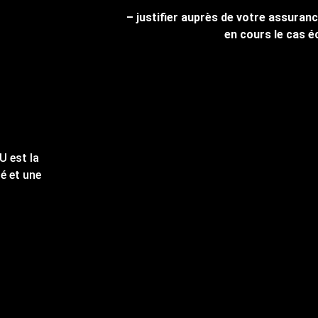
– justifier auprès de votre assuranc
en cours le cas é
U est la
é et une