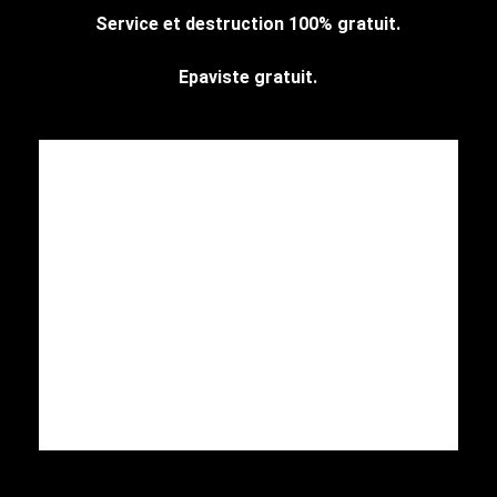
Service et destruction 100% gratuit.
Epaviste gratuit.
CENTRE AGREE VHU Agrément
PR9100031D