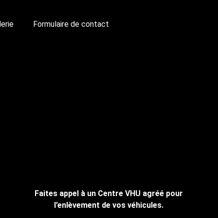
lerie
Formulaire de contact
Cliquez ici pour nous contacter,
cela ne vous engage à rien.
Faites appel à un Centre VHU agréé pour
l’enlèvement de vos véhicules.