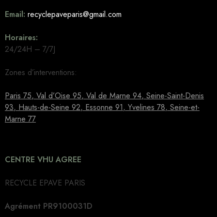
Email:
recyclepaveparis@gmail.com
Horaires:
24/24H – 7/7J
Zones d’interventions:
Paris 75
,
Val d’Oise 95
,
Val de Marne 94
,
Seine-Saint-Denis
93
,
Hauts-de-Seine 92
,
Essonne 91
,
Yvelines 78
,
Seine-et-
Marne 77
CENTRE VHU AGREE
RECYCLE EPAVE PARIS
Agrément PR9100031D