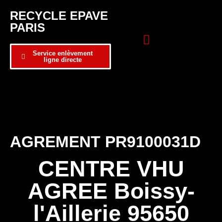
RECYCLE EPAVE
PARIS
Service enlèvement
ligne directe
Zone d’intervention
Formulaire de contact
AGREMENT PR9100031D
CENTRE VHU
AGREE Boissy-
l'Aillerie 95650