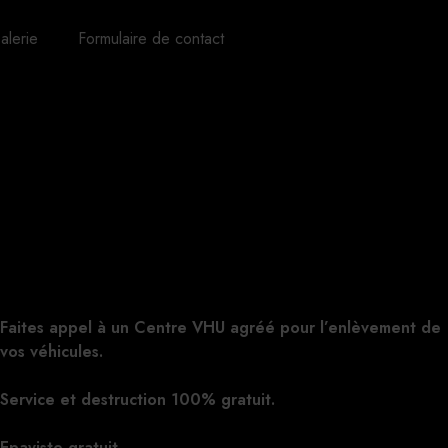
alerie
Formulaire de contact
Faites appel à un Centre VHU agréé pour l’enlèvement de
vos véhicules.
Cliquez ici pour nous contacter, cela ne vous
engage à rien.
Service et destruction 100% gratuit.
Epaviste gratuit.