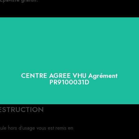
CENTRE AGREE VHU Agrément
PR9100031D
DESTRUCTION
cule hors d’usage vous est remis en