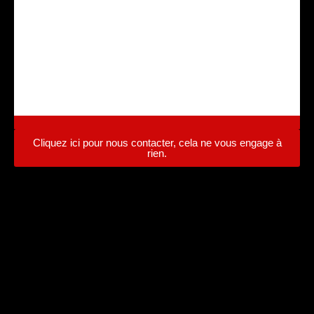
CENTRE AGREE VHU Agrément
PR9100031D
Cliquez ici pour nous contacter, cela ne vous engage à
rien.