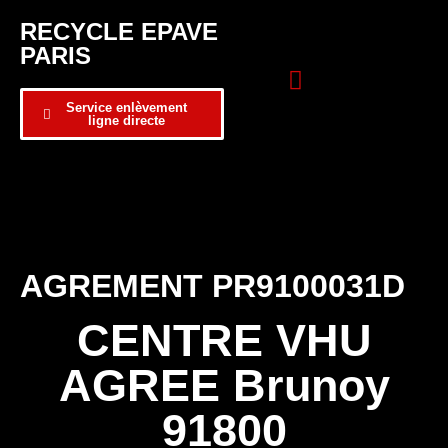
RECYCLE EPAVE
PARIS
Service enlèvement
ligne directe
Zone d’intervention
Formulaire de contact
AGREMENT PR9100031D
CENTRE VHU
AGREE Brunoy
91800