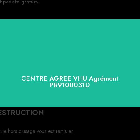
Epaviste gratuit.
CENTRE AGREE VHU Agrément
PR9100031D
DESTRUCTION
cule hors d’usage vous est remis en