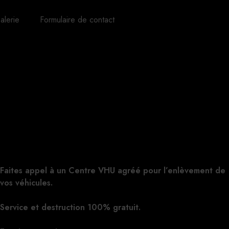
alerie
Formulaire de contact
Faites appel à un Centre VHU agréé pour l’enlèvement de
vos véhicules.
Cliquez ici pour nous contacter, cela ne vous
engage à rien.
Service et destruction 100% gratuit.