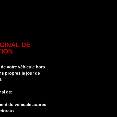
IGINAL DE
ION
 de votre véhicule hors
s propres le jour de
t.
nsi de:
ment du véhicule auprès
ctoraux.