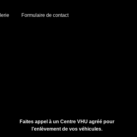
lerie
Formulaire de contact
Cliquez ici pour nous contacter, cela ne
vous engage à rien.
Faites appel à un Centre VHU agréé pour
l’enlèvement de vos véhicules.