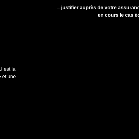
– justifier auprès de votre assuranc
en cours le cas é
 est la
 et une