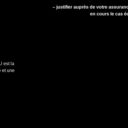
– justifier auprès de votre assuranc
en cours le cas é
 est la
 et une