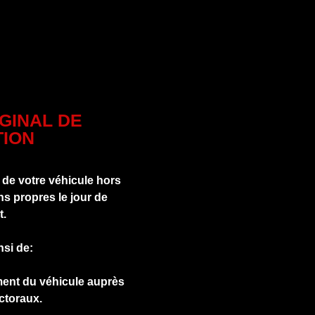
IGINAL DE
ION
 de votre véhicule hors
s propres le jour de
t.
nsi de:
ment du véhicule auprès
ctoraux.