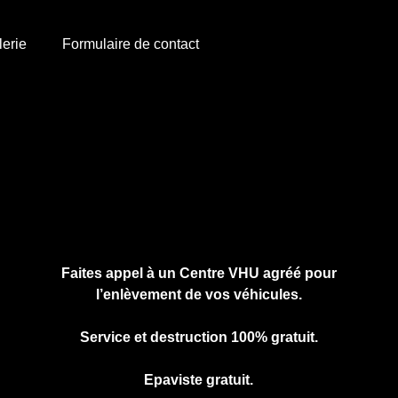
lerie
Formulaire de contact
Cliquez ici pour nous contacter, cela ne
vous engage à rien.
Faites appel à un Centre VHU agréé pour
l’enlèvement de vos véhicules.
Service et destruction 100% gratuit.
Epaviste gratuit.