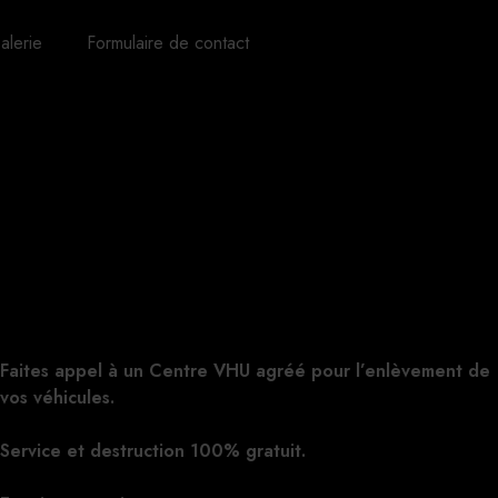
alerie
Formulaire de contact
Faites appel à un Centre VHU agréé pour l’enlèvement de
vos véhicules.
Cliquez ici pour nous contacter, cela ne vous
engage à rien.
Service et destruction 100% gratuit.