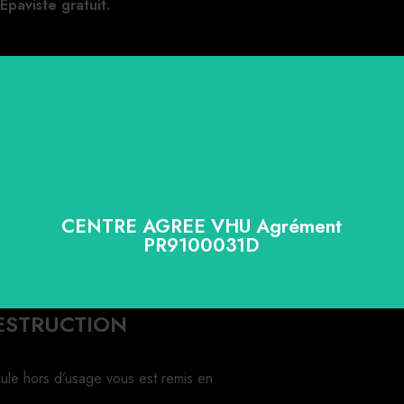
Epaviste gratuit.
CENTRE AGREE VHU Agrément
PR9100031D
DESTRUCTION
cule hors d’usage vous est remis en