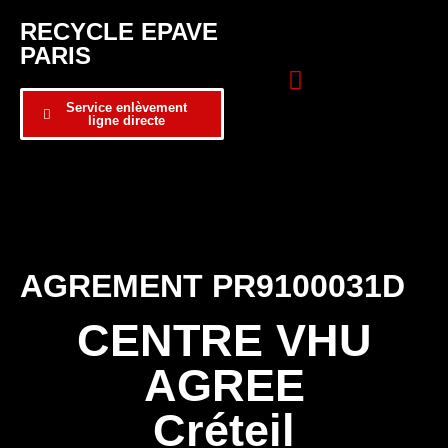
RECYCLE EPAVE
PARIS
Service enlèvement
ligne directe
Zone d’intervention
Formulaire de contact
AGREMENT PR9100031D
CENTRE VHU
AGREE
Créteil