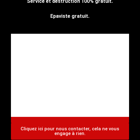
Service et destruction 100% gratuit.
Epaviste gratuit.
CENTRE AGREE VHU Agrément
PR9100031D
Cliquez ici pour nous contacter, cela ne vous
engage à rien.