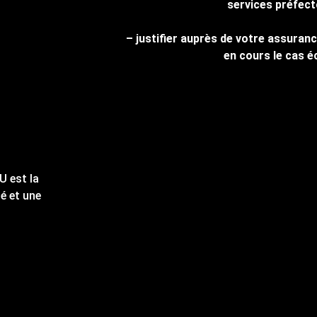
services préfect
– justifier auprès de votre assuranc
en cours le cas é
U est la
é et une