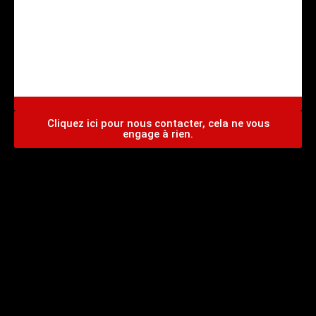
CENTRE AGREE VHU Agrément PR9100031D
Cliquez ici pour nous contacter, cela ne vous
engage à rien.