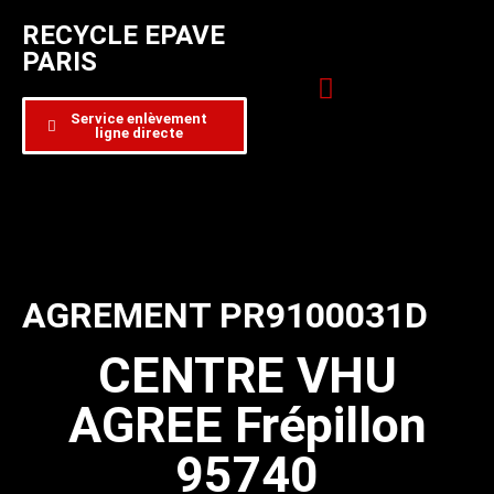
RECYCLE EPAVE
PARIS
Service enlèvement
ligne directe
Zone d’intervention
Formulaire de contact
AGREMENT PR9100031D
CENTRE VHU
AGREE Frépillon
95740