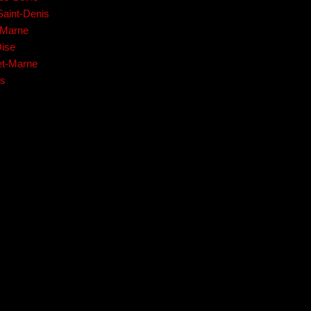
Saint-Denis
e-Marne
Oise
-et-Marne
es
Cliquez ici pour nous contacter, cela ne