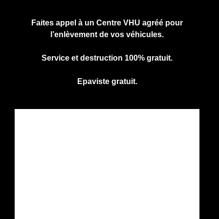
vous engage à rien.
Faites appel à un Centre VHU agréé pour
l’enlèvement de vos véhicules.
Service et destruction 100% gratuit.
Epaviste gratuit.
CENTRE AGREE VHU
Agrément PR9100031D