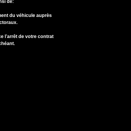
nsi de:
ment du véhicule auprès
ctoraux.
e l’arrêt de votre contrat
chéant.