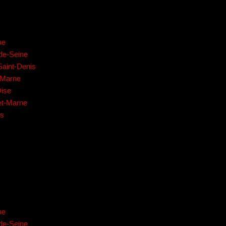
ne
-de-Seine
Saint-Denis
e-Marne
Oise
-et-Marne
es
ne
-de-Seine