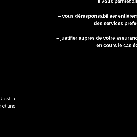
Il vous permet ai
– vous déresponsabiliser entière
des services préfe
– justifier auprès de votre assuranc
en cours le cas é
 est la
 et une