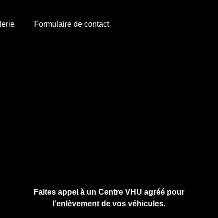
lerie
Formulaire de contact
Cliquez ici pour nous contacter, cela ne
vous engage à rien.
Faites appel à un Centre VHU agréé pour
l’enlèvement de vos véhicules.