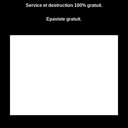
Service et destruction 100% gratuit.
Epaviste gratuit.
CENTRE AGREE VHU
Agrément PR9100031D