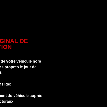
IGINAL DE
ION
 de votre véhicule hors
s propres le jour de
t.
nsi de:
ment du véhicule auprès
ctoraux.