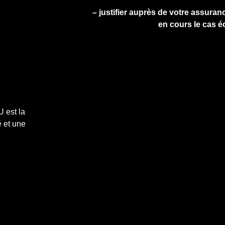
– justifier auprès de votre assuranc
en cours le cas é
 est la
 et une