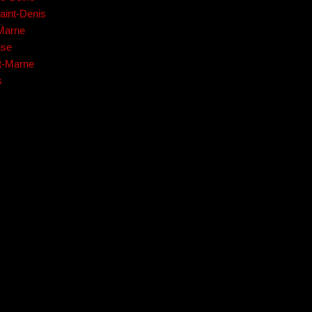
aint-Denis
-Marne
ise
et-Marne
s
Cliquez ici pour nous contacter, cela ne