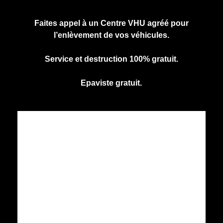
vous engage à rien.
Faites appel à un Centre VHU agréé pour
l’enlèvement de vos véhicules.
Service et destruction 100% gratuit.
Epaviste gratuit.
CENTRE AGREE VHU
Agrément PR9100031D