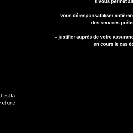
Il vous permet ai
– vous déresponsabiliser entière
des services préfe
– justifier auprès de votre assuranc
en cours le cas é
 est la
 et une