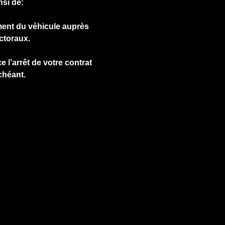
nsi de:
ment du véhicule auprès
ctoraux.
e l’arrêt de votre contrat
chéant.