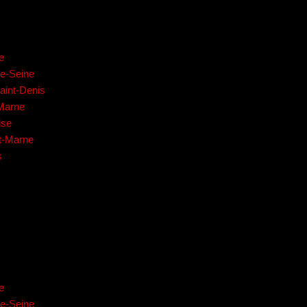
e
de-Seine
aint-Denis
-Marne
ise
et-Marne
s
e
de-Seine