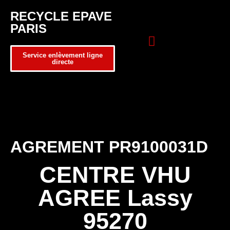
RECYCLE EPAVE
PARIS
Service enlèvement ligne
directe
Zone d’intervention
Formulaire de contact
AGREMENT PR9100031D
CENTRE VHU
AGREE Lassy
95270