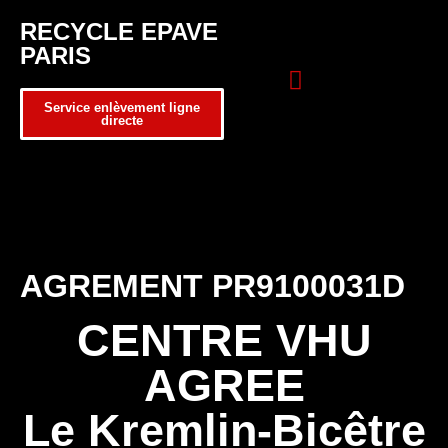
RECYCLE EPAVE
PARIS
Service enlèvement ligne
directe
Zone d’intervention
Formulaire de contact
AGREMENT PR9100031D
CENTRE VHU
AGREE
Le Kremlin-Bicêtre