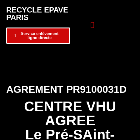
RECYCLE EPAVE
PARIS
Service enlèvement
ligne directe
Zone d’intervention
Formulaire de contact
AGREMENT PR9100031D
CENTRE VHU
AGREE
Le Pré-SAint-