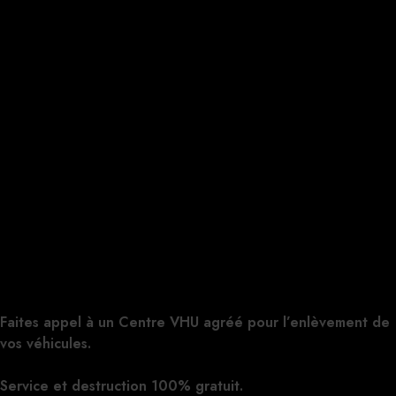
Faites appel à un Centre VHU agréé pour l’enlèvement de
vos véhicules.
Cliquez ici pour nous contacter, cela ne vous
engage à rien.
Service et destruction 100% gratuit.