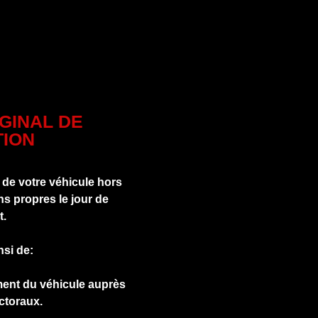
IGINAL DE
ION
 de votre véhicule hors
s propres le jour de
t.
nsi de:
ment du véhicule auprès
ctoraux.