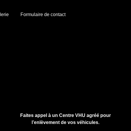
lerie
Formulaire de contact
Cliquez ici pour nous contacter, cela ne
vous engage à rien.
Faites appel à un Centre VHU agréé pour
l’enlèvement de vos véhicules.