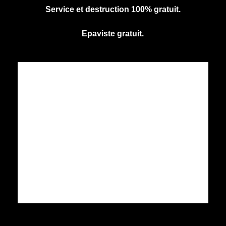
Service et destruction 100% gratuit.
Epaviste gratuit.
CENTRE AGREE VHU
Agrément PR9100031D