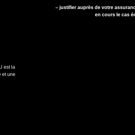
– justifier auprès de votre assuranc
en cours le cas é
 est la
 et une