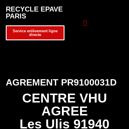
RECYCLE EPAVE
PARIS
Service enlèvement ligne
directe
Zone d’intervention
Formulaire de contact
AGREMENT PR9100031D
CENTRE VHU
AGREE
Les Ulis 91940