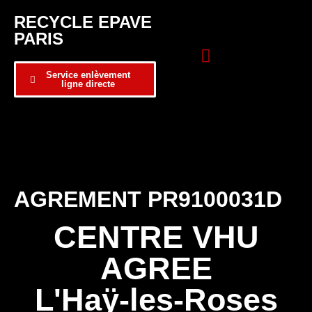
RECYCLE EPAVE
PARIS
Service enlèvement
ligne directe
Zone d’intervention
Formulaire de contact
AGREMENT PR9100031D
CENTRE VHU
AGREE
L'Haÿ-les-Roses