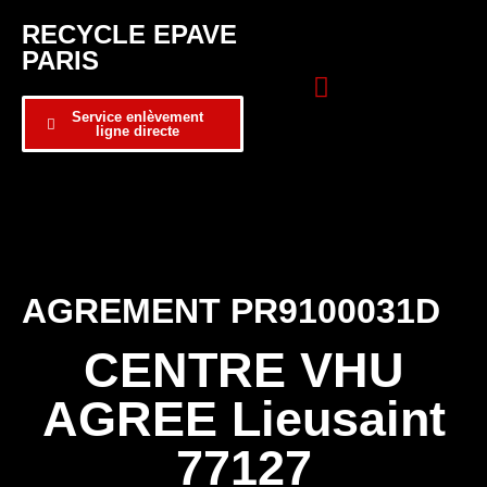
RECYCLE EPAVE
PARIS
Service enlèvement
ligne directe
Zone d’intervention
Formulaire de contact
AGREMENT PR9100031D
CENTRE VHU
AGREE Lieusaint
77127