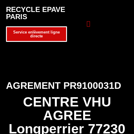
RECYCLE EPAVE
PARIS
Service enlèvement ligne
directe
Zone d’intervention
Formulaire de contact
AGREMENT PR9100031D
CENTRE VHU
AGREE
Longperrier 77230