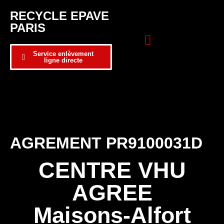
RECYCLE EPAVE
PARIS
Service enlèvement
ligne directe
Zone d’intervention
Formulaire de contact
AGREMENT PR9100031D
CENTRE VHU
AGREE
Maisons-Alfort