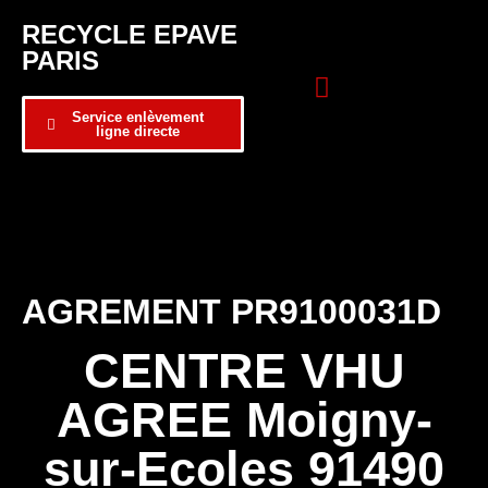
RECYCLE EPAVE
PARIS
Service enlèvement
ligne directe
Zone d’intervention
Formulaire de contact
AGREMENT PR9100031D
CENTRE VHU
AGREE Moigny-
sur-Ecoles 91490