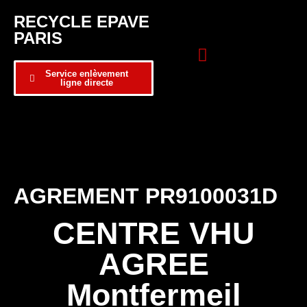
RECYCLE EPAVE
PARIS
Service enlèvement
ligne directe
Zone d’intervention
Formulaire de contact
AGREMENT PR9100031D
CENTRE VHU
AGREE
Montfermeil