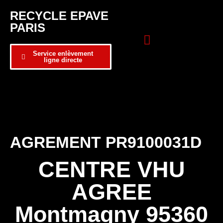
RECYCLE EPAVE
PARIS
Service enlèvement
ligne directe
Zone d’intervention
Formulaire de contact
AGREMENT PR9100031D
CENTRE VHU
AGREE
Montmagny 95360