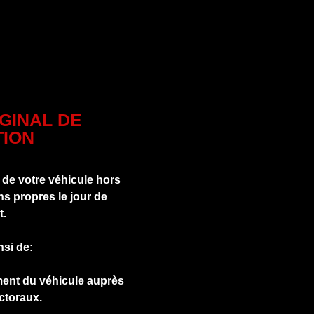
IGINAL DE
ION
 de votre véhicule hors
s propres le jour de
t.
nsi de:
ment du véhicule auprès
ctoraux.