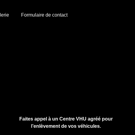
lerie
Formulaire de contact
Cliquez ici pour nous contacter, cela ne
vous engage à rien.
Faites appel à un Centre VHU agréé pour
l’enlèvement de vos véhicules.