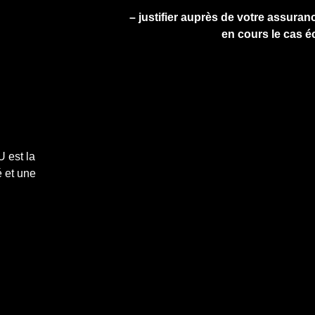
– justifier auprès de votre assuranc
en cours le cas é
 est la
 et une