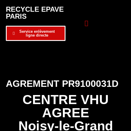
RECYCLE EPAVE
PARIS
Service enlèvement
ligne directe
Zone d’intervention
Formulaire de contact
AGREMENT PR9100031D
CENTRE VHU
AGREE
Noisy-le-Grand