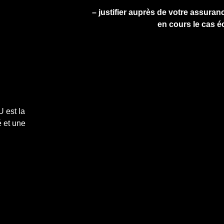
– justifier auprès de votre assuranc
en cours le cas é
 est la
 et une