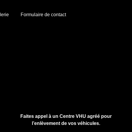
lerie
Formulaire de contact
Cliquez ici pour nous contacter, cela ne
vous engage à rien.
Faites appel à un Centre VHU agréé pour
l’enlèvement de vos véhicules.