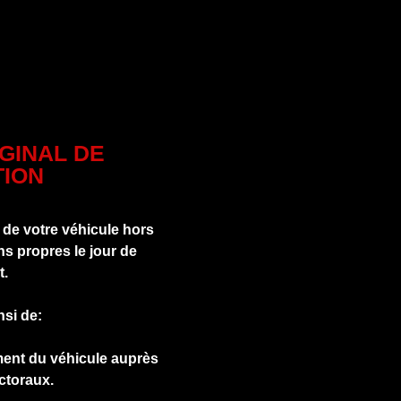
IGINAL DE
ION
 de votre véhicule hors
s propres le jour de
t.
nsi de:
ment du véhicule auprès
ctoraux.