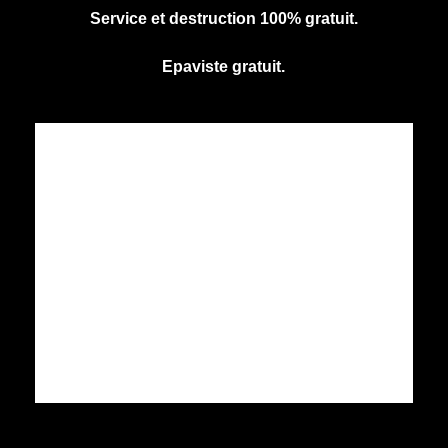
Service et destruction 100% gratuit.
Epaviste gratuit.
CENTRE AGREE VHU
Agrément PR9100031D