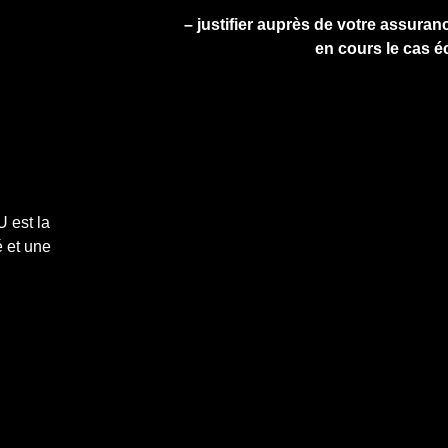
– justifier auprès de votre assuranc
en cours le cas é
 est la
 et une