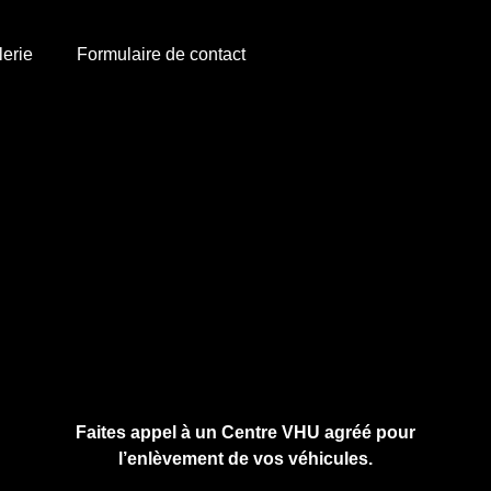
lerie
Formulaire de contact
Cliquez ici pour nous contacter, cela ne
vous engage à rien.
Faites appel à un Centre VHU agréé pour
l’enlèvement de vos véhicules.