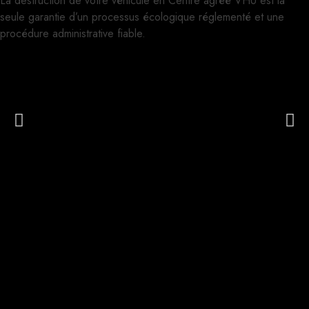
La destruction de votre véhicule en Centre agréé VHU est la
seule garantie d’un processus écologique réglementé et une
procédure administrative fiable.