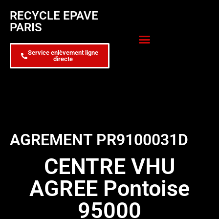
RECYCLE EPAVE
PARIS
Service enlèvement ligne
directe
Zone d’intervention
Formulaire de contact
AGREMENT PR9100031D
CENTRE VHU
AGREE Pontoise
95000