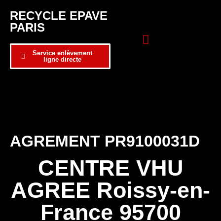
RECYCLE EPAVE
PARIS
Service enlèvement
ligne directe
Zone d’intervention
Formulaire de contact
AGREMENT PR9100031D
CENTRE VHU
AGREE Roissy-en-
France 95700