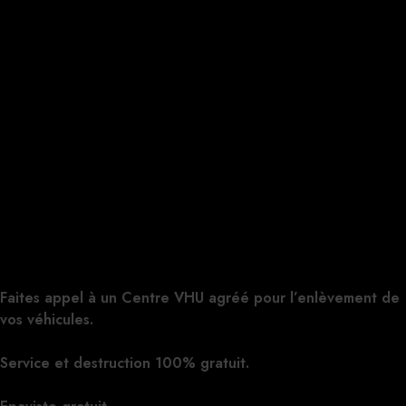
Faites appel à un Centre VHU agréé pour l’enlèvement de
vos véhicules.
Cliquez ici pour nous contacter, cela ne vous
engage à rien.
Service et destruction 100% gratuit.