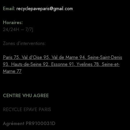
Email:
recyclepaveparis@gmail.com
Horaires:
24/24H – 7/7J
Zones d’interventions:
Paris 75
,
Val d’Oise 95
,
Val de Marne 94
,
Seine-Saint-Denis
93
,
Hauts-de-Seine 92
,
Essonne 91
,
Yvelines 78
,
Seine-et-
Marne 77
CENTRE VHU AGREE
RECYCLE EPAVE PARIS
Agrément PR9100031D