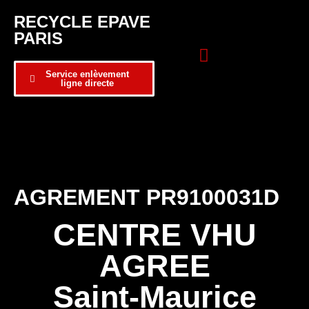
RECYCLE EPAVE
PARIS
Service enlèvement
ligne directe
Zone d’intervention
Formulaire de contact
AGREMENT PR9100031D
CENTRE VHU
AGREE
Saint-Maurice