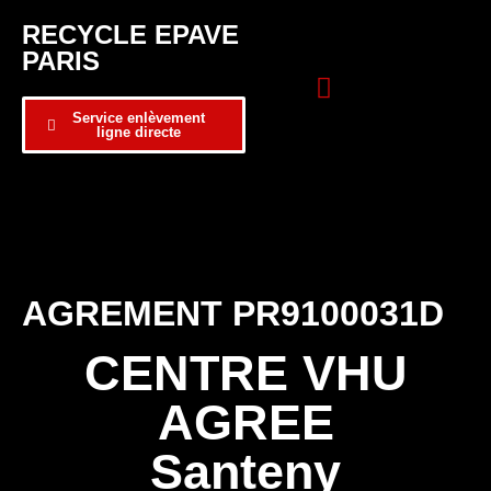
RECYCLE EPAVE
PARIS
Service enlèvement
ligne directe
Zone d’intervention
Formulaire de contact
AGREMENT PR9100031D
CENTRE VHU
AGREE
Santeny