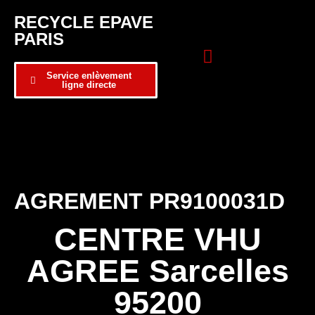
RECYCLE EPAVE
PARIS
Service enlèvement
ligne directe
Zone d’intervention
Formulaire de contact
AGREMENT PR9100031D
CENTRE VHU
AGREE Sarcelles
95200